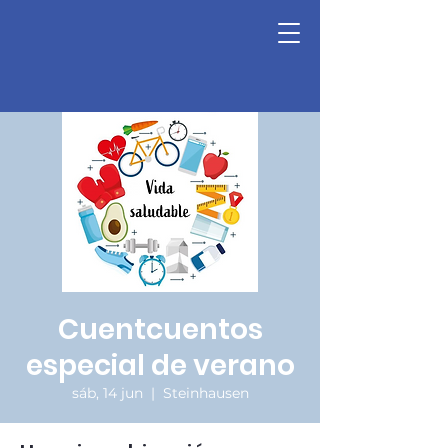
Cuentcuentos
especial de verano
sáb, 14 jun
  |  
Steinhausen