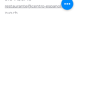
restaurante@centro-espanol-
zug.ch
Contacto Asociación
Presidente:
076 421 83 20
info@centro-espanol-zug.ch
Horario de apertura
Lunes y martes
cerrado
Miércoles y jueves
11.00 - 14.00
| 17:00 - 22:00
Viernes
11.00 - 14.00
| 5 p.m. - medianoche
Sábado
11.00 - 24.00