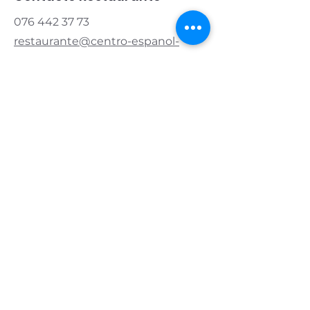
076 442 37 73
restaurante@centro-espanol-
zug.ch
Contacto Asociación
Presidente:
076 421 83 20
info@centro-espanol-zug.ch
Horario de apertura
Lunes y martes
cerrado
Miércoles y jueves
11.00 - 14.00
| 17:00 - 22:00
Viernes
11.00 - 14.00
| 5 p.m. - medianoche
Sábado