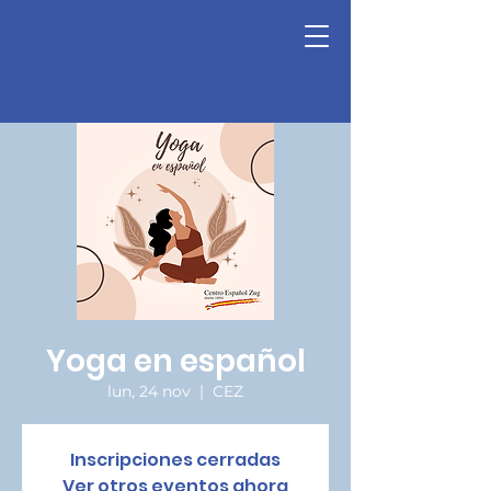
Yoga en español
lun, 24 nov
  |  
CEZ
Inscripciones cerradas
Ver otros eventos ahora