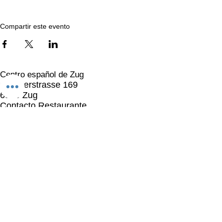
Compartir este evento
Centro español de Zug
Chamerstrasse 169
6300 Zug​
Contacto Restaurante
076 442 37 73
restaurante@centro-espanol-zug.ch
Contacto Asociación
Presidente:
076 421 83 20
info@centro-espanol-zug.ch
Horario de apertura
Lunes y martes
cerrado
Miércoles y jueves