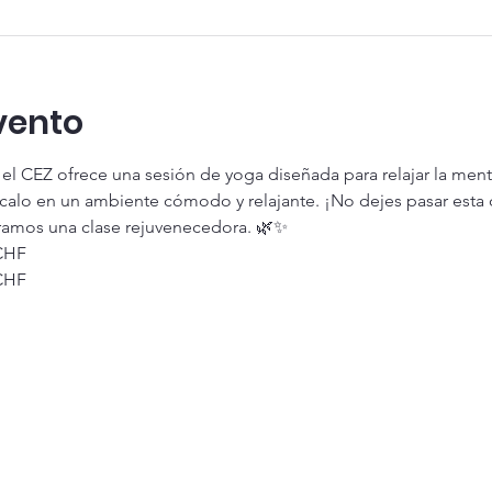
vento
l CEZ ofrece una sesión de yoga diseñada para relajar la ment
ícalo en un ambiente cómodo y relajante. ¡No dejes pasar esta
ramos una clase rejuvenecedora. 🌿✨
CHF
CHF
d