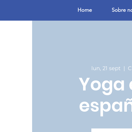
Home
Sobre n
lun, 21 sept
  |  
C
Yoga 
españ