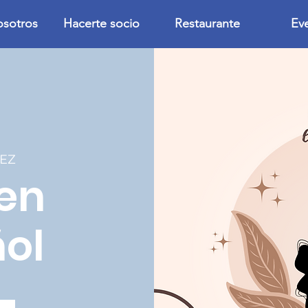
osotros
Hacerte socio
Restaurante
Ev
EZ
en
ol