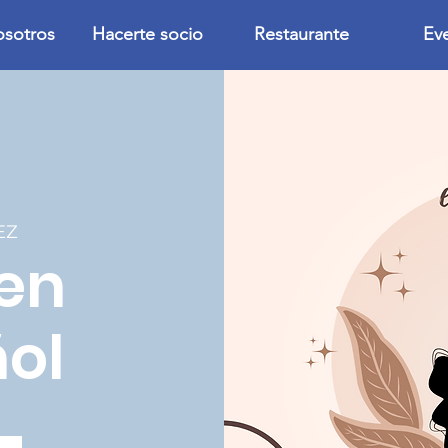
osotros
Hacerte socio
Restaurante
Ev
EZ
en
ol