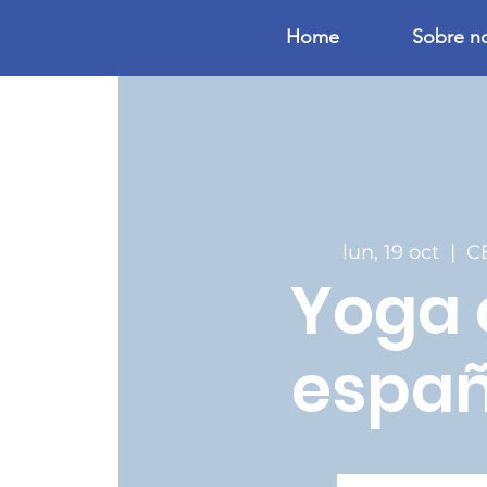
Home
Sobre n
lun, 19 oct
  |  
C
Yoga 
españ