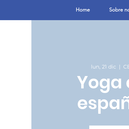
Home
Sobre n
lun, 21 dic
  |  
C
Yoga 
españ