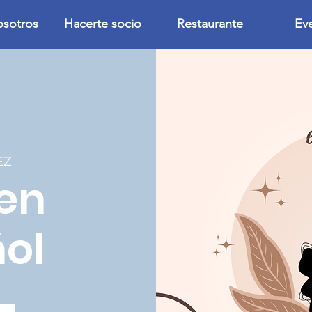
osotros
Hacerte socio
Restaurante
Ev
EZ
en
ol