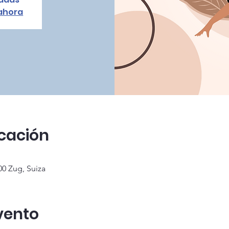
 ahora
icación
00 Zug, Suiza
vento