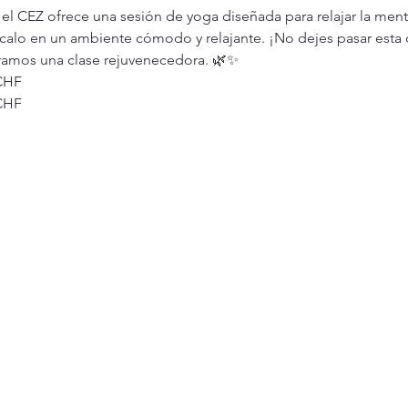
l CEZ ofrece una sesión de yoga diseñada para relajar la ment
ícalo en un ambiente cómodo y relajante. ¡No dejes pasar esta
ramos una clase rejuvenecedora. 🌿✨
CHF
CHF
d