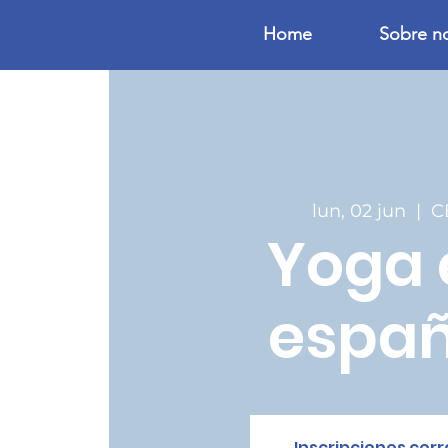
Home
Sobre n
lun, 02 jun
  |  
C
Yoga 
españ
Inscripciones cer