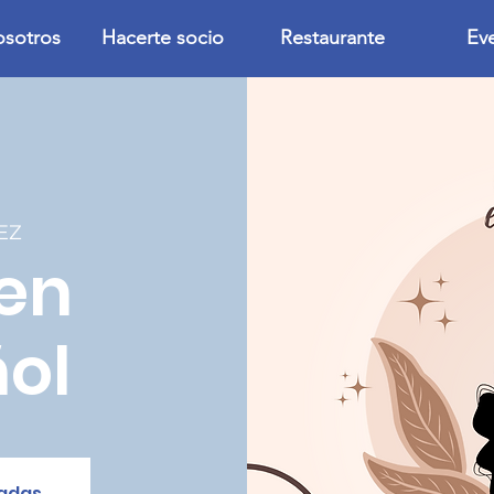
osotros
Hacerte socio
Restaurante
Ev
EZ
en
ol
radas