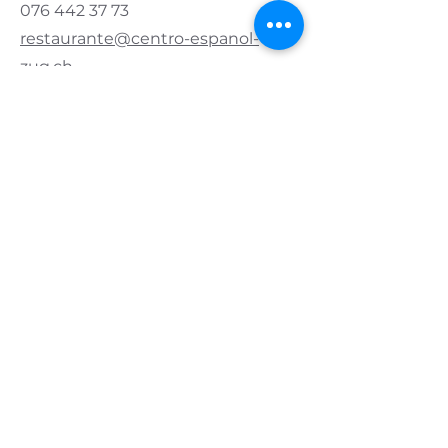
076 442 37 73
restaurante@centro-espanol-
zug.ch
Contacto Asociación
Presidente:
076 421 83 20
info@centro-espanol-zug.ch
Horario de apertura
Lunes y martes
cerrado
Miércoles y jueves
11.00 - 14.00
| 17:00 - 22:00
Viernes
11.00 - 14.00
| 5 p.m. - medianoche
Sábado
11.00 - 24.00