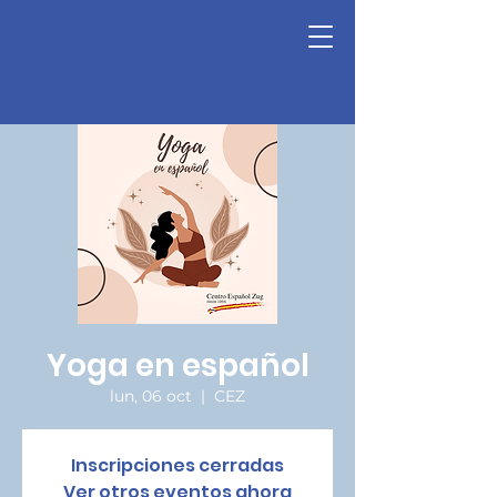
Yoga en español
lun, 06 oct
  |  
CEZ
Inscripciones cerradas
Ver otros eventos ahora