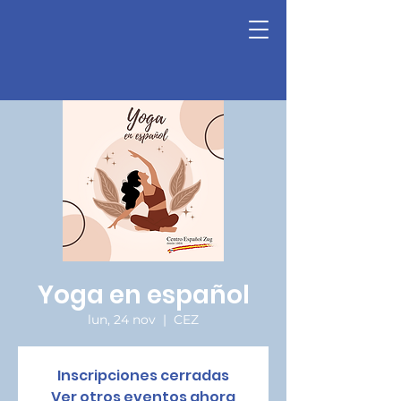
Yoga en español
lun, 24 nov
  |  
CEZ
Inscripciones cerradas
Ver otros eventos ahora