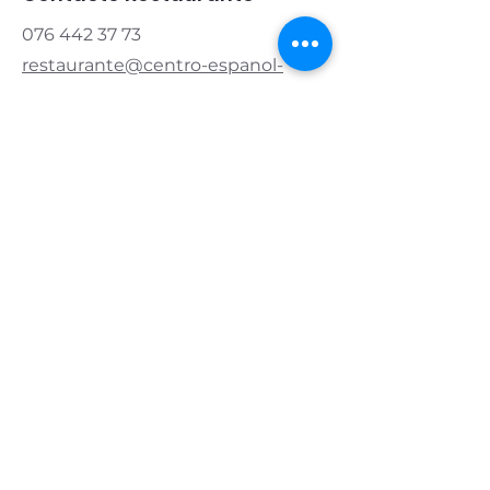
076 442 37 73
restaurante@centro-espanol-
zug.ch
Contacto Asociación
Presidente:
076 421 83 20
info@centro-espanol-zug.ch
Horario de apertura
Lunes y martes
cerrado
Miércoles y jueves
11.00 - 14.00
| 17:00 - 22:00
Viernes
11.00 - 14.00
| 5 p.m. - medianoche
Sábado