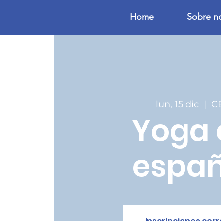
Home
Sobre n
lun, 15 dic
  |  
C
Yoga 
españ
Inscripciones cer