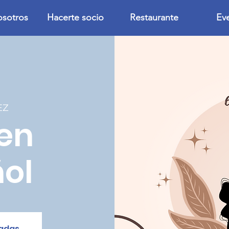
osotros
Hacerte socio
Restaurante
Ev
EZ
en
ol
radas