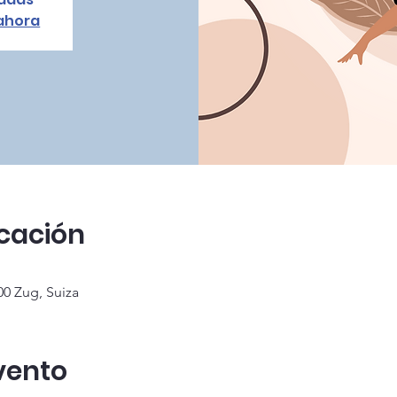
 ahora
icación
00 Zug, Suiza
vento