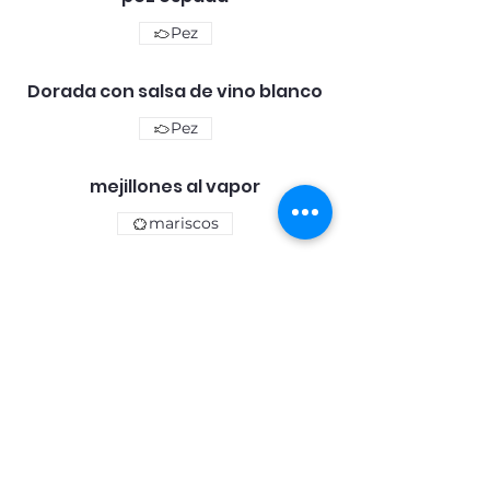
Pez
Dorada con salsa de vino blanco
Pez
mejillones al vapor
mariscos
Centro español de Zug
Chamerstrasse 169
6300 Zug​