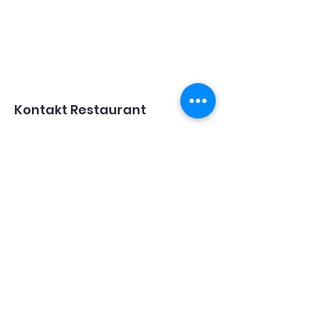
Kontakt Restaurant
076 442 37 73
restaurant@centro-espanol-
zug.ch
Kontakt Verein
Präsident:
076 421 83 20
info@centro-espanol-zug.ch
Öffnungszeiten
Montag & Dienstag