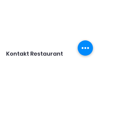
Kontakt Restaurant
076 442 37 73
restaurant@centro-espanol-
zug.ch
Kontakt Verein
Präsident:
076 421 83 20
info@centro-espanol-zug.ch
Öffnungszeiten