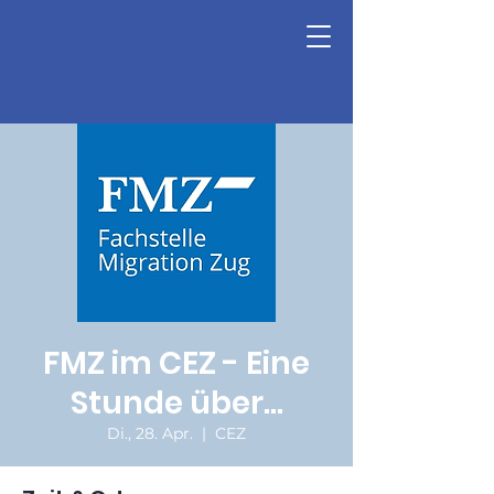
FMZ im CEZ - Eine
Stunde über...
Di., 28. Apr.
  |  
CEZ