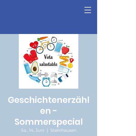
Geschichtenerzähl
en -
Sommerspecial
Sa., 14. Juni
  |  
Steinhausen