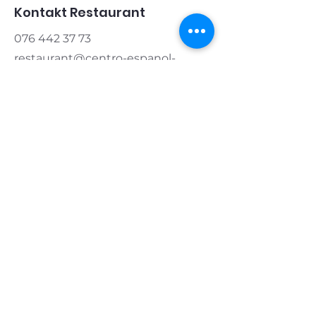
Kontakt Restaurant
076 442 37 73
restaurant@centro-espanol-
zug.ch
Kontakt Verein
Präsident:
076 421 83 20
info@centro-espanol-zug.ch
Öffnungszeiten
Montag & Dienstag
geschlossen
Mittwoch & Donnerstag
11.00 - 14.00
|
17.00 - 22.00
Freitag
11.00 - 14.00
|
17.00 - 24.00