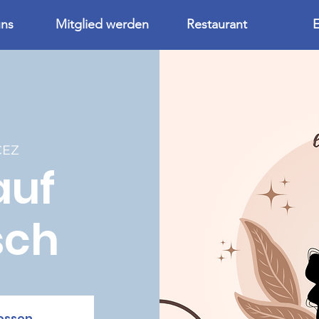
uns
Mitglied werden
Restaurant
E
CEZ
auf
sch
ossen