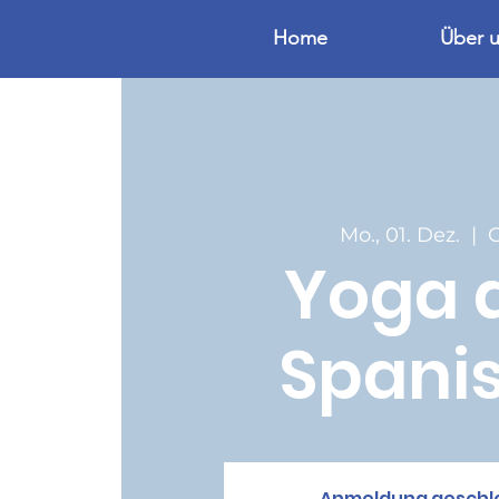
Home
Über 
Mo., 01. Dez.
  |  
Yoga 
Spani
Anmeldung geschl