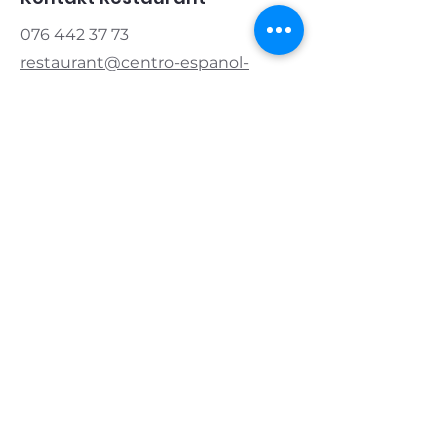
076 442 37 73
restaurant@centro-espanol-
zug.ch
Kontakt Verein
Präsident:
076 421 83 20
info@centro-espanol-zug.ch
Öffnungszeiten
Montag & Dienstag
geschlossen
Mittwoch & Donnerstag
11.00 - 14.00
|
17.00 - 22.00
Freitag
11.00 - 14.00
|
17.00 - 24.00
Samstag