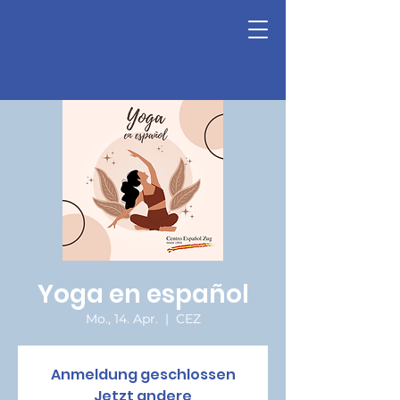
Yoga en español
Mo., 14. Apr.
  |  
CEZ
Anmeldung geschlossen
Jetzt andere