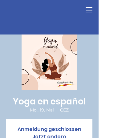
Yoga en español
Mo., 19. Mai
  |  
CEZ
Anmeldung geschlossen
Jetzt andere