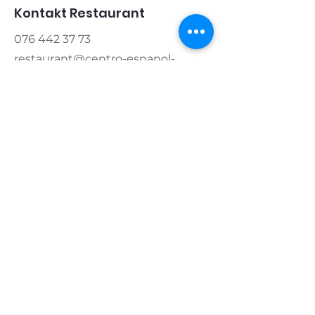
Kontakt Restaurant
076 442 37 73
restaurant@centro-espanol-
zug.ch
Kontakt Verein
Präsident:
076 421 83 20
info@centro-espanol-zug.ch
Öffnungszeiten
Montag & Dienstag
geschlossen
Mittwoch & Donnerstag
11.00 - 14.00
|
17.00 - 22.00
Freitag
11.00 - 14.00
|
17.00 - 24.00