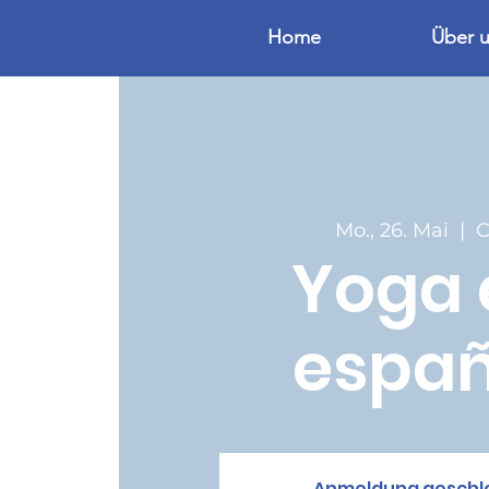
Home
Über 
Mo., 26. Mai
  |  
Yoga 
españ
Anmeldung geschl