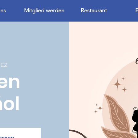
uns
Mitglied werden
Restaurant
E
CEZ
en
ol
ossen