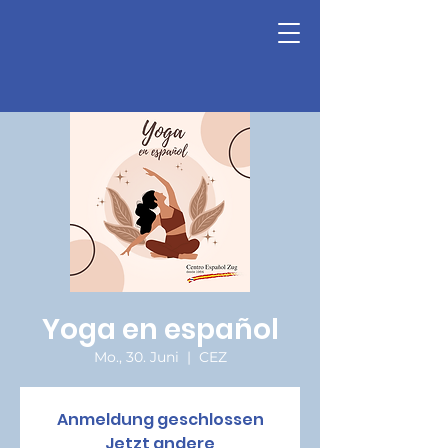
Yoga en español
Mo., 30. Juni
  |  
CEZ
Anmeldung geschlossen
Jetzt andere