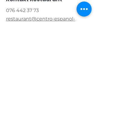
076 442 37 73
restaurant@centro-espanol-
zug.ch
Kontakt Verein
Präsident:
076 421 83 20
info@centro-espanol-zug.ch
Öffnungszeiten
Montag & Dienstag
geschlossen
Mittwoch & Donnerstag
11.00 - 14.00
|
17.00 - 22.00
Freitag
11.00 - 14.00
|
17.00 - 24.00
Samstag