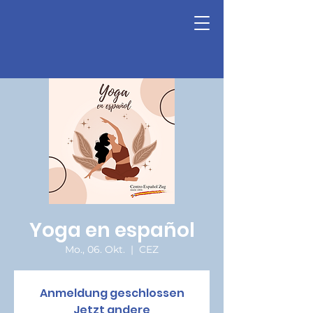
Yoga en español
Mo., 06. Okt.
  |  
CEZ
Anmeldung geschlossen
Jetzt andere