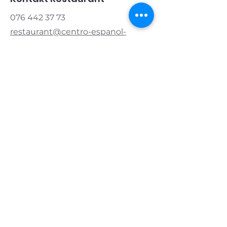
076 442 37 73
restaurant@centro-espanol-
zug.ch
Kontakt Verein
Präsident:
076 421 83 20
info@centro-espanol-zug.ch
Öffnungszeiten
Montag & Dienstag
geschlossen
Mittwoch & Donnerstag
11.00 - 14.00
|
17.00 - 22.00
Freitag
11.00 - 14.00
|
17.00 - 24.00
Samstag