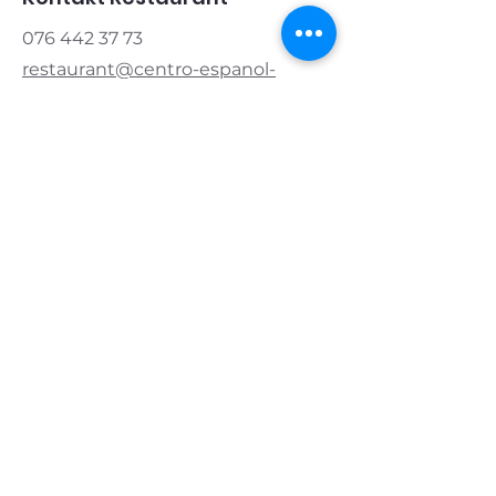
076 442 37 73
restaurant@centro-espanol-
zug.ch
Kontakt Verein
Präsident:
076 421 83 20
info@centro-espanol-zug.ch
Öffnungszeiten
Montag & Dienstag
geschlossen
Mittwoch & Donnerstag
11.00 - 14.00
|
17.00 - 22.00
Freitag
11.00 - 14.00
|
17.00 - 24.00
Samstag