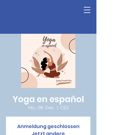
Yoga en español
Mo., 08. Dez.
  |  
CEZ
Anmeldung geschlossen
Jetzt andere