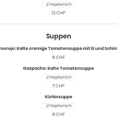
Vegetarisch
13 CHF
Suppen
morejo: Kalte cremige Tomatensuppe mit Ei und Schi
8 CHF
Gazpacho: Kalte Tomatensuppe
Vegetarisch
7 CHF
Kürbissuppe
Vegetarisch
8 CHF